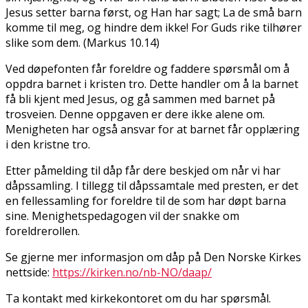
Jesus setter barna først, og Han har sagt; La de små barn
komme til meg, og hindre dem ikke! For Guds rike tilhører
slike som dem. (Markus 10.14)
Ved døpefonten får foreldre og faddere spørsmål om å
oppdra barnet i kristen tro. Dette handler om å la barnet
få bli kjent med Jesus, og gå sammen med barnet på
trosveien. Denne oppgaven er dere ikke alene om.
Menigheten har også ansvar for at barnet får opplæring
i den kristne tro.
Etter påmelding til dåp får dere beskjed om når vi har
dåpssamling. I tillegg til dåpssamtale med presten, er det
en fellessamling for foreldre til de som har døpt barna
sine. Menighetspedagogen vil der snakke om
foreldrerollen.
Se gjerne mer informasjon om dåp på Den Norske Kirkes
nettside:
https://kirken.no/nb-NO/daap/
Ta kontakt med kirkekontoret om du har spørsmål.