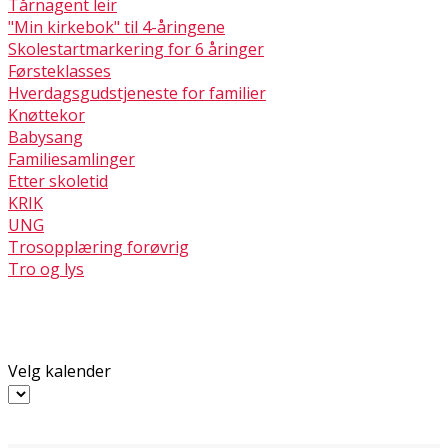
Tårnagent leir
"Min kirkebok" til 4-åringene
Skolestartmarkering for 6 åringer
Førsteklasses
Hverdagsgudstjeneste for familier
Knøttekor
Babysang
Familiesamlinger
Etter skoletid
KRIK
UNG
Trosopplæring forøvrig
Tro og lys
Velg kalender