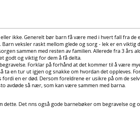
r ikke. Generelt bør barn få være med i hvert fall fra de er
Barn veksler raskt mellom glede og sorg - lek er en viktig 
t" sorgen sammen med resten av familien. Allerede fra 3 års
t godt og viktig for dem å få delta.
begravelse. Forklar på forhånd at det kommer til å være mye 
 så ta en tur ut igjen og snakke om hvordan det oppleves. Fork
oss fordi en er død. Dersom foreldrene er usikre på om de selv
ikke sto avdøde så nær, som kan være sammen med barna.
m dette. Det finns også gode barnebøker om begravelse og