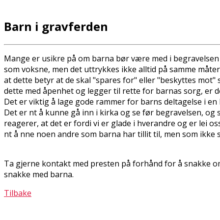
Barn i gravferden
Mange er usikre på om barna bør være med i begravelsen elle
som voksne, men det uttrykkes ikke alltid på samme måter. 
at dette betyr at de skal "spares for" eller "beskyttes mo
dette med åpenhet og legger til rette for barnas sorg, er de
Det er viktig å lage gode rammer for barns deltagelse i en 
Det er fint å kunne gå inn i kirka og se før begravelsen, og
reagerer, at det er fordi vi er glade i hverandre og er lei 
fint å finne noen andre som barna har tillit til, men som 
Ta gjerne kontakt med presten på forhånd for å snakke o
snakke med barna.
Tilbake